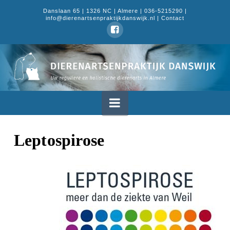
Danslaan 65 | 1326 NC | Almere | 036-5215290 |
info@dierenartsenpraktijkdanswijk.nl |
Contact
Dierenartsenpraktijk
Danswijk
Navigation
Leptospirose