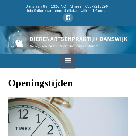
Danslaan 65 | 1326 NC | Almere | 036-5215290 |
info@dierenartsenpraktijkdanswijk.nl |
Contact
Dierenartsenpraktijk
Danswijk
Navigation
Openingstijden