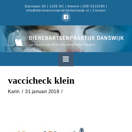
Danslaan 65 | 1326 NC | Almere | 036-5215290 |
info@dierenartsenpraktijkdanswijk.nl |
Contact
Dierenartsenpraktijk
Danswijk
Navigation
vaccicheck klein
Karin
31 januari 2018